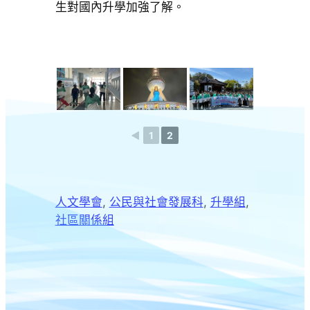
生對國內升學加強了解。
◄
1
2
人文學會
, 
公民與社會發展科
, 
升學組
, 
社區關係組