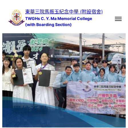
跳
東華三院馬振玉紀念中學 (附設宿舍)
至
TWGHs C. Y. Ma Memorial College
主
(with Boarding Section)
要
內
容
學校活動