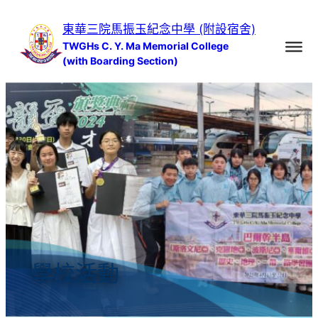
跳
東華三院馬振玉紀念中學 (附設宿舍)
至
TWGHs C. Y. Ma Memorial College
主
(with Boarding Section)
要
內
容
學校活動