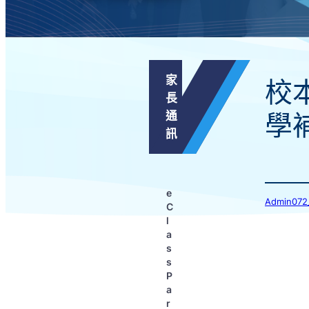
家
校
長
通
學
訊
e
Admin
C
l
a
s
s
P
a
r