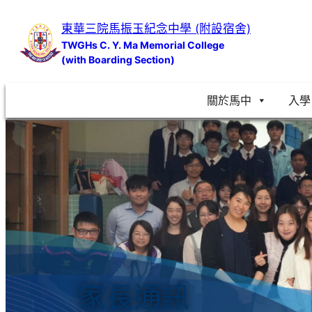
跳
東華三院馬振玉紀念中學 (附設宿舍)
至
TWGHs C. Y. Ma Memorial College
主
(with Boarding Section)
要
內
關於馬中
入學
容
家長通訊