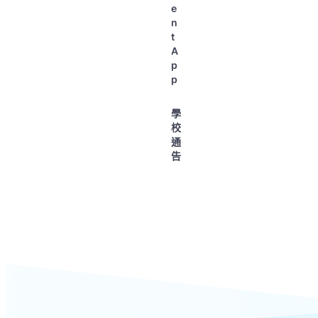
e
n
t
A
p
p
學
校
通
告