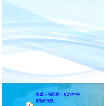
東華三院馬振玉紀念中學
(附設宿舍)