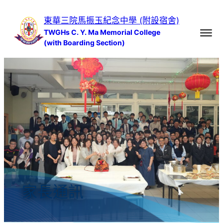
跳
東華三院馬振玉紀念中學 (附設宿舍)
至
TWGHs C. Y. Ma Memorial College
主
(with Boarding Section)
要
內
容
家長通訊