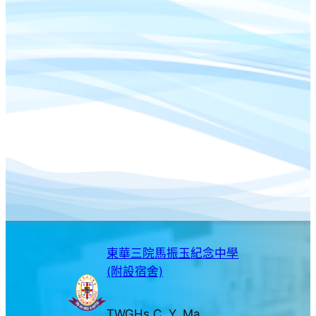
東華三院馬振玉紀念中學
(附設宿舍)
TWGHs C. Y. Ma