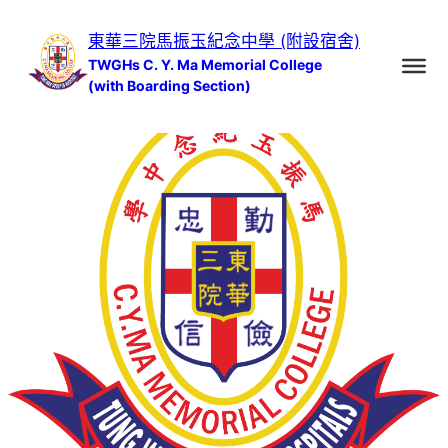
跳
東華三院馬振玉紀念中學 (附設宿舍)
至
TWGHs C. Y. Ma Memorial College
主
(with Boarding Section)
要
內
容