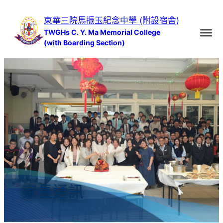
跳
東華三院馬振玉紀念中學 (附設宿舍)
至
TWGHs C. Y. Ma Memorial College
主
(with Boarding Section)
要
內
容
家長通訊