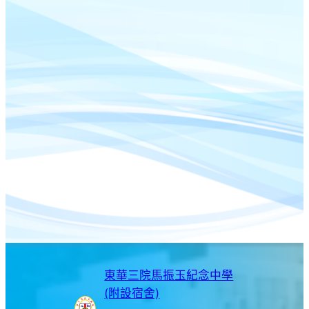
東華三院馬振玉紀念中學
(附設宿舍)