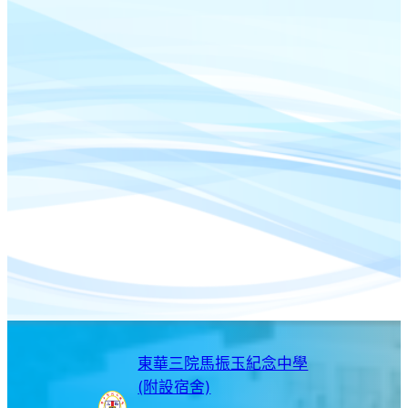
東華三院馬振玉紀念中學
(附設宿舍)