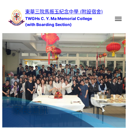
跳
東華三院馬振玉紀念中學 (附設宿舍)
至
TWGHs C. Y. Ma Memorial College
主
(with Boarding Section)
要
內
容
家長通訊