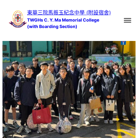
跳
東華三院馬振玉紀念中學 (附設宿舍)
至
TWGHs C. Y. Ma Memorial College
主
(with Boarding Section)
要
內
容