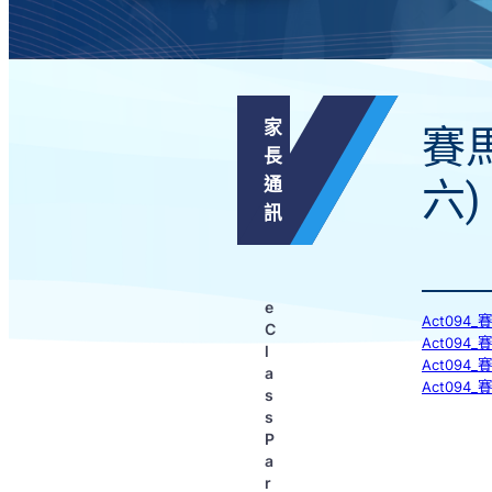
家
賽
長
通
六)
訊
e
Act094
C
Act09
l
Act094
a
Act09
s
s
P
a
r