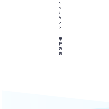
e
n
t
A
p
p
學
校
通
告