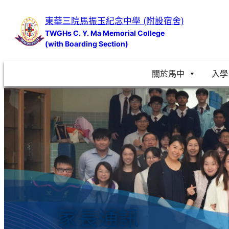
跳
東華三院馬振玉紀念中學 (附設宿舍)
至
TWGHs C. Y. Ma Memorial College
主
(with Boarding Section)
要
內
關於馬中
入學
容
家長通訊