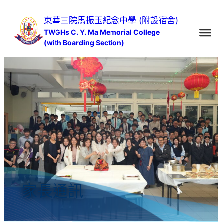
跳
東華三院馬振玉紀念中學 (附設宿舍)
至
TWGHs C. Y. Ma Memorial College
主
(with Boarding Section)
要
內
容
家長通訊