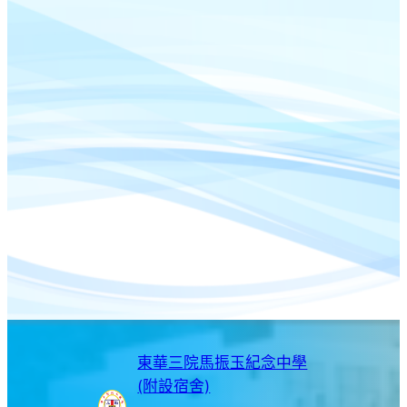
東華三院馬振玉紀念中學
(附設宿舍)