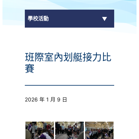
學校活動
傳媒報導
班際室內划艇接力比
校外獎項
賽
學校活動
學生作品
2026 年 1 月 9 日
校園電視台
榮譽榜