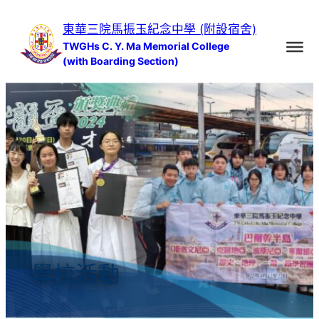
跳
東華三院馬振玉紀念中學 (附設宿舍)
至
TWGHs C. Y. Ma Memorial College
主
(with Boarding Section)
要
內
容
學校活動