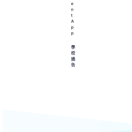
e
n
t
A
p
p
學
校
通
告