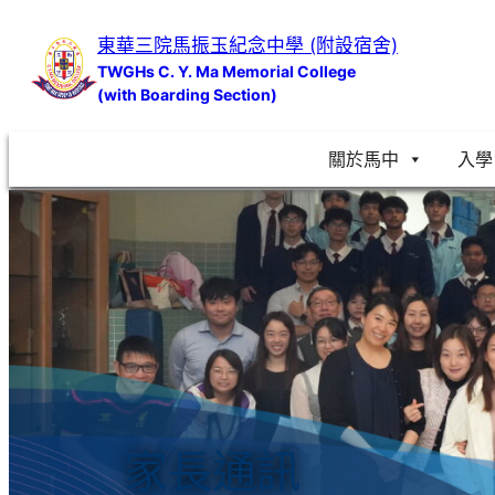
跳
東華三院馬振玉紀念中學 (附設宿舍)
至
TWGHs C. Y. Ma Memorial College
主
(with Boarding Section)
要
內
關於馬中
入學
容
家長通訊