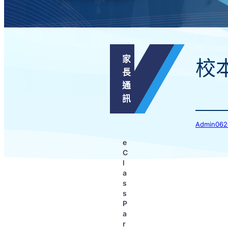
家
校
長
通
訊
Admin0
e
C
l
a
s
s
P
a
r