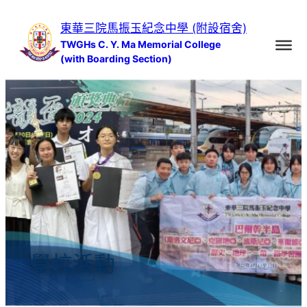
跳
東華三院馬振玉紀念中學 (附設宿舍)
至
TWGHs C. Y. Ma Memorial College
主
(with Boarding Section)
要
內
容
學校活動