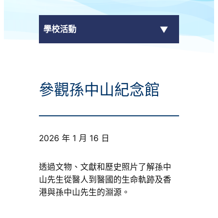
學校活動
傳媒報導
參觀孫中山紀念館
校外獎項
學校活動
2026 年 1 月 16 日
學生作品
校園電視台
透過文物、文獻和歷史照片了解孫中
山先生從醫人到醫國的生命軌跡及香
榮譽榜
港與孫中山先生的淵源。