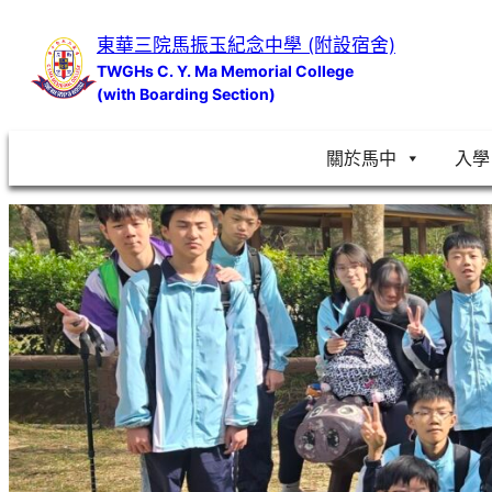
跳
東華三院馬振玉紀念中學 (附設宿舍)
至
TWGHs C. Y. Ma Memorial College
主
(with Boarding Section)
要
內
關於馬中
入學
容