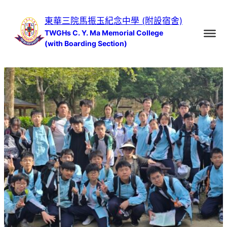
跳
東華三院馬振玉紀念中學 (附設宿舍)
至
TWGHs C. Y. Ma Memorial College
主
(with Boarding Section)
要
內
容