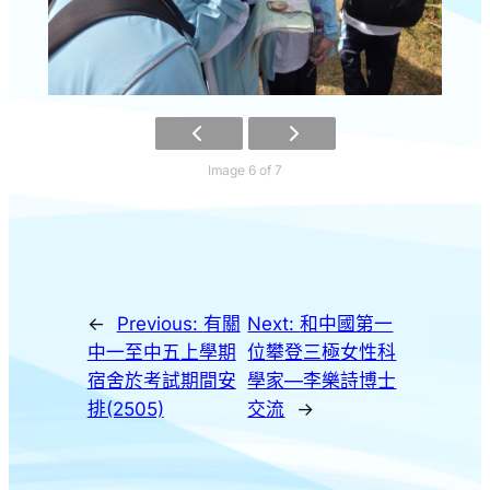
Image 6 of 7
←
Previous:
有關
Next:
和中國第一
中一至中五上學期
位攀登三極女性科
宿舍於考試期間安
學家—李樂詩博士
排(2505)
交流
→