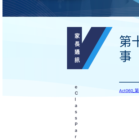
家
第
長
通
事
訊
e
Act06
C
l
a
s
s
P
a
r