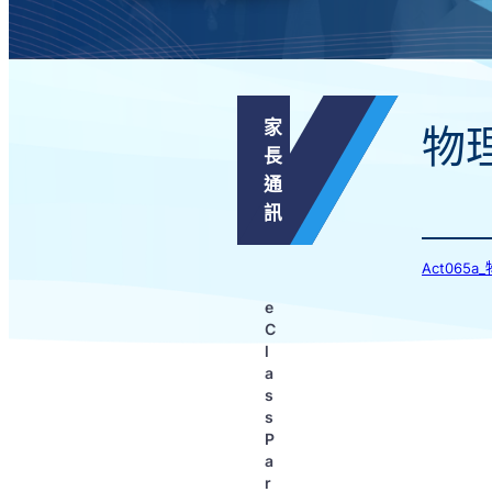
家
物
長
通
訊
Act065
e
C
l
a
s
s
P
a
r