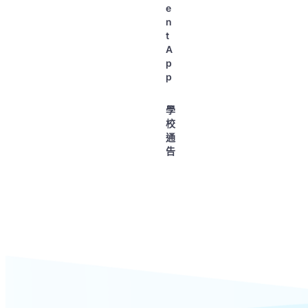
e
n
t
A
p
p
學
校
通
告