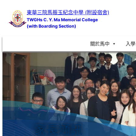
跳
東華三院馬振玉紀念中學 (附設宿舍)
至
TWGHs C. Y. Ma Memorial College
主
(with Boarding Section)
要
內
關於馬中
入學
容
家長通訊