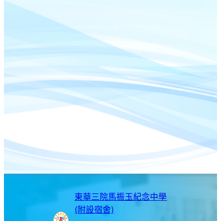
東華三院馬振玉紀念中學
(附設宿舍)