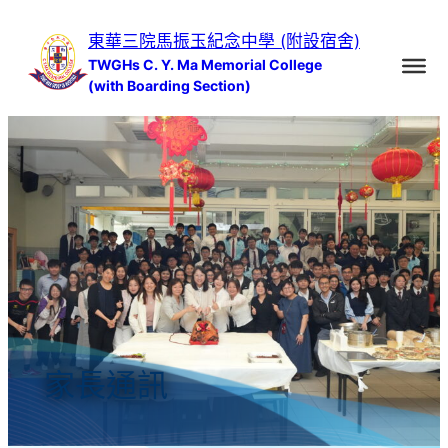
跳
東華三院馬振玉紀念中學 (附設宿舍)
至
TWGHs C. Y. Ma Memorial College
主
(with Boarding Section)
要
內
容
家長通訊