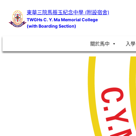
跳
東華三院馬振玉紀念中學 (附設宿舍)
至
TWGHs C. Y. Ma Memorial College
主
(with Boarding Section)
要
內
關於馬中
入學
容