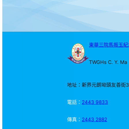
東華三院馬振玉紀念
TWGHs C. Y. Ma 
地址：新界元朗坳頭友善街
電話：
2443 9833
傳真：
2443 2882