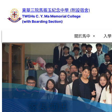
跳
東華三院馬振玉紀念中學 (附設宿舍)
至
TWGHs C. Y. Ma Memorial College
主
(with Boarding Section)
要
內
關於馬中
入學
容
家長通訊