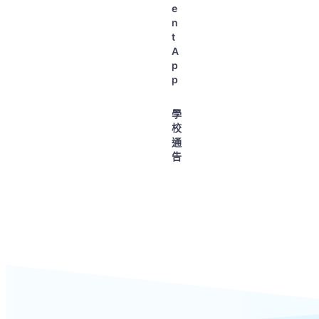
e
n
t
A
p
p
學
校
通
告