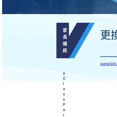
家
更
長
通
訊
Admin0
e
C
l
a
s
s
P
a
r