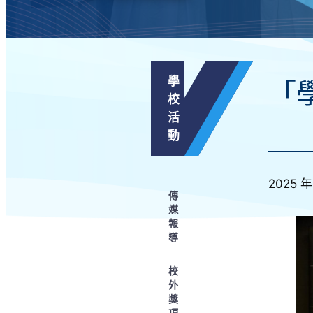
學
「
校
活
動
2025 年
傳
媒
報
導
校
外
獎
項