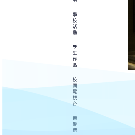
學
校
活
動
學
生
作
品
校
園
電
視
台
榮
譽
榜