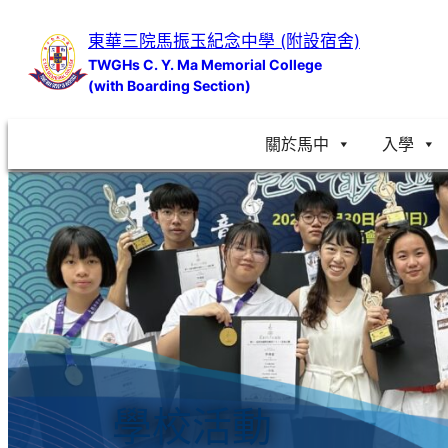
跳
東華三院馬振玉紀念中學 (附設宿舍)
至
TWGHs C. Y. Ma Memorial College
主
(with Boarding Section)
要
內
關於馬中
入學
容
學校活動