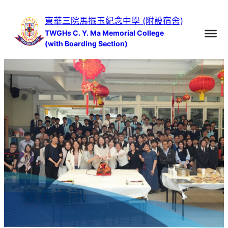
跳
東華三院馬振玉紀念中學 (附設宿舍)
至
TWGHs C. Y. Ma Memorial College
主
(with Boarding Section)
要
內
容
家長通訊