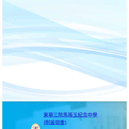
東華三院馬振玉紀念中學
(附設宿舍)