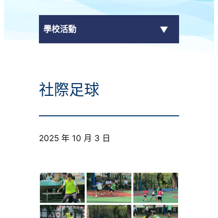
學校活動
傳媒報導
社際足球
校外獎項
學校活動
2025 年 10 月 3 日
學生作品
校園電視台
榮譽榜