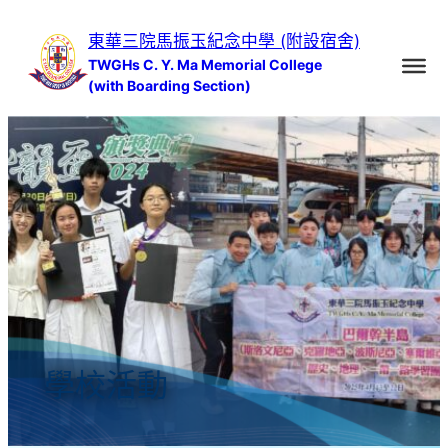
跳
東華三院馬振玉紀念中學 (附設宿舍)
至
TWGHs C. Y. Ma Memorial College
主
(with Boarding Section)
要
內
容
學校活動