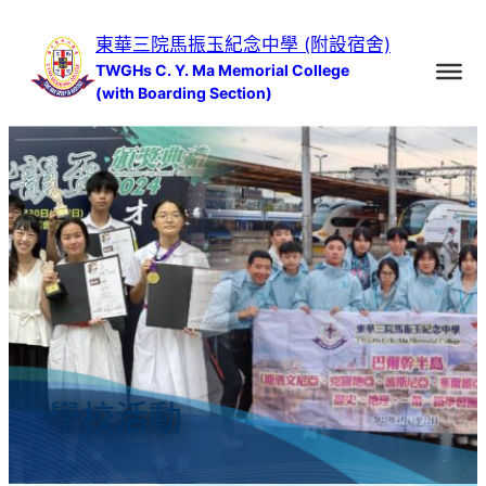
跳
東華三院馬振玉紀念中學 (附設宿舍)
至
TWGHs C. Y. Ma Memorial College
主
(with Boarding Section)
要
內
容
學校活動