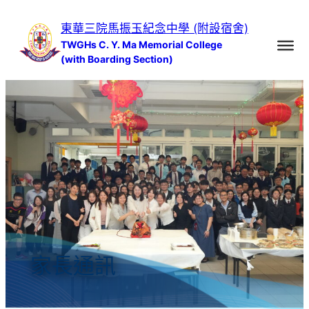
跳
東華三院馬振玉紀念中學 (附設宿舍)
至
TWGHs C. Y. Ma Memorial College
主
(with Boarding Section)
要
內
容
家長通訊