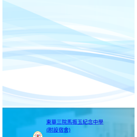
東華三院馬振玉紀念中學
(附設宿舍)