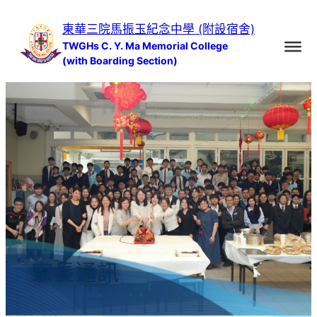
跳
東華三院馬振玉紀念中學 (附設宿舍)
至
TWGHs C. Y. Ma Memorial College
主
(with Boarding Section)
要
內
容
家長通訊