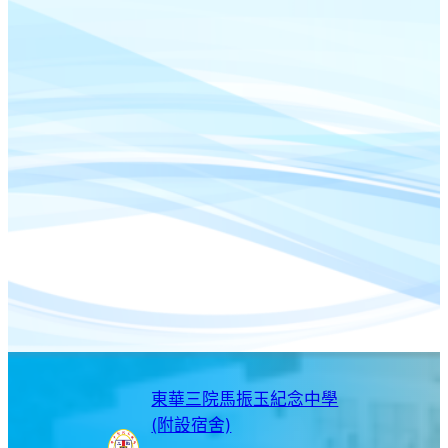
東華三院馬振玉紀念中學
(附設宿舍)