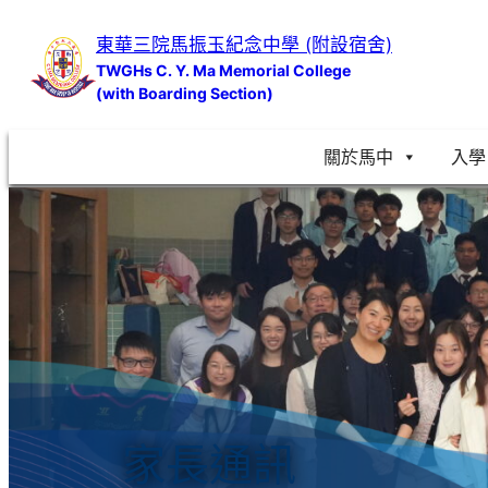
跳
東華三院馬振玉紀念中學 (附設宿舍)
至
TWGHs C. Y. Ma Memorial College
主
(with Boarding Section)
要
內
關於馬中
入學
容
家長通訊