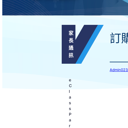
家
訂
長
通
訊
Admin0
e
C
l
a
s
s
P
a
r