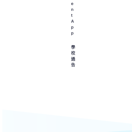
e
n
t
A
p
p
學
校
通
告