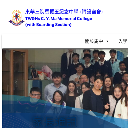
跳
東華三院馬振玉紀念中學 (附設宿舍)
至
TWGHs C. Y. Ma Memorial College
主
(with Boarding Section)
要
內
關於馬中
入學
容
家長通訊