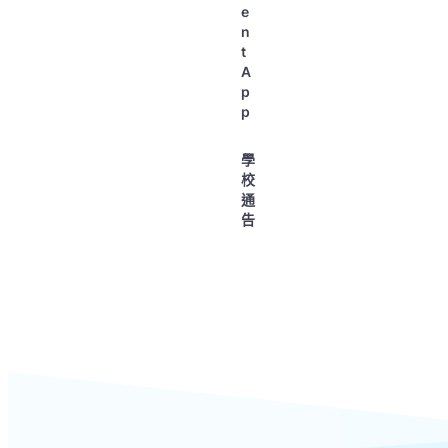
e
n
t
A
p
p
學
校
通
告