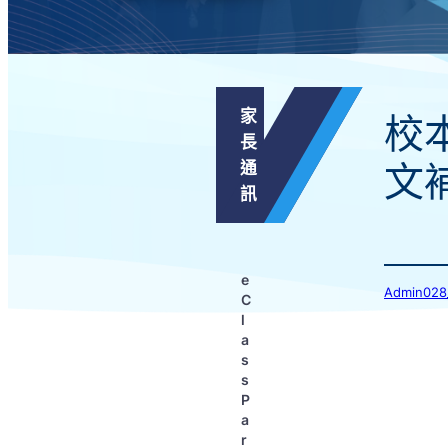
家
校
長
通
文
訊
e
Admin
C
l
a
s
s
P
a
r