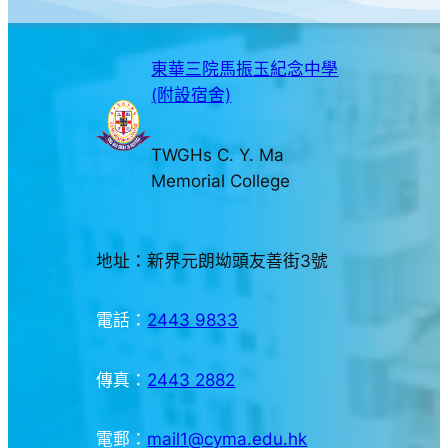
東華三院馬振玉紀念中學
(附設宿舍)
TWGHs C. Y. Ma
Memorial College
地址：新界元朗坳頭友善街3號
電話：
2443 9833
傳真：
2443 2882
電郵：
mail1@cyma.edu.hk