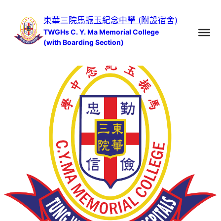
跳
東華三院馬振玉紀念中學 (附設宿舍)
至
TWGHs C. Y. Ma Memorial College
主
(with Boarding Section)
要
內
容