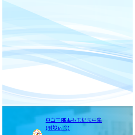
東華三院馬振玉紀念中學
(附設宿舍)