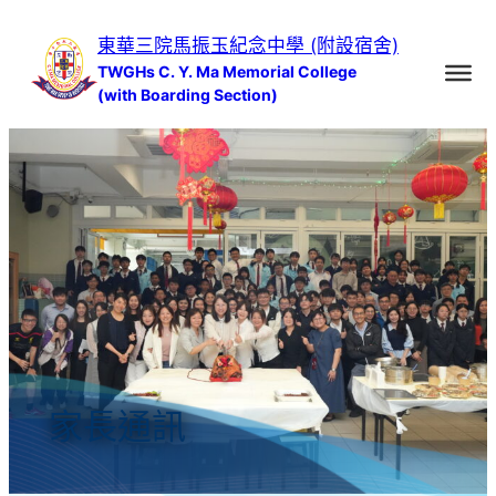
跳
東華三院馬振玉紀念中學 (附設宿舍)
至
TWGHs C. Y. Ma Memorial College
主
(with Boarding Section)
要
內
容
家長通訊