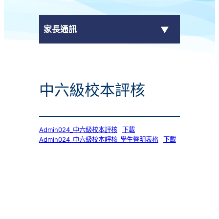
家長通訊
eClass Parent App
中六級校本評核
學校通告
Admin024_中六級校本評核
下載
Admin024_中六級校本評核_學生聲明表格
下載