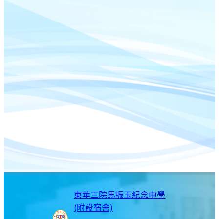
東華三院馬振玉紀念中學
(附設宿舍)