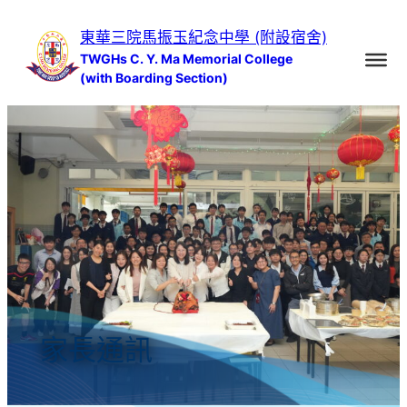
跳
東華三院馬振玉紀念中學 (附設宿舍)
至
TWGHs C. Y. Ma Memorial College
主
(with Boarding Section)
要
內
容
家長通訊