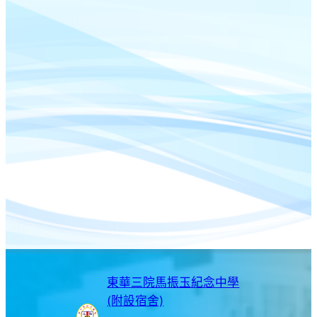
東華三院馬振玉紀念中學
(附設宿舍)