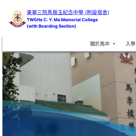
跳
東華三院馬振玉紀念中學 (附設宿舍)
至
TWGHs C. Y. Ma Memorial College
主
(with Boarding Section)
要
內
關於馬中
入學
容
入學