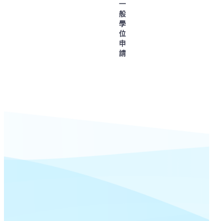
一
般
學
位
申
請