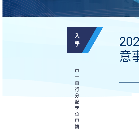
入
20
學
意
中
一
自
行
分
配
學
位
申
請