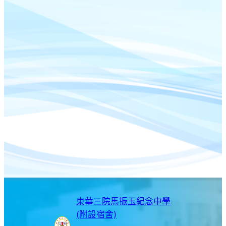
東華三院馬振玉紀念中學
(附設宿舍)