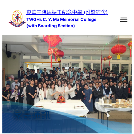
跳
東華三院馬振玉紀念中學 (附設宿舍)
至
TWGHs C. Y. Ma Memorial College
主
(with Boarding Section)
要
內
容
家長通訊