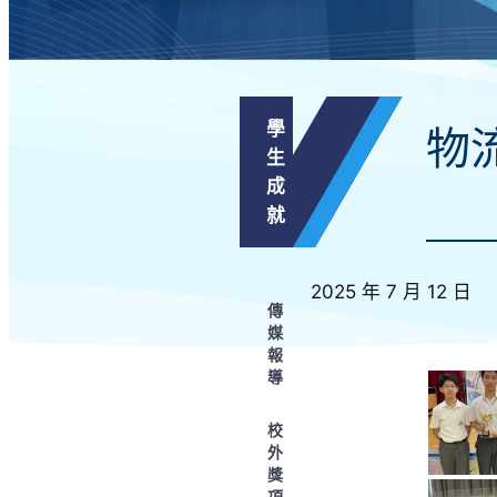
學
物
生
成
就
2025 年 7 月 12 日
傳
媒
報
導
校
外
獎
項