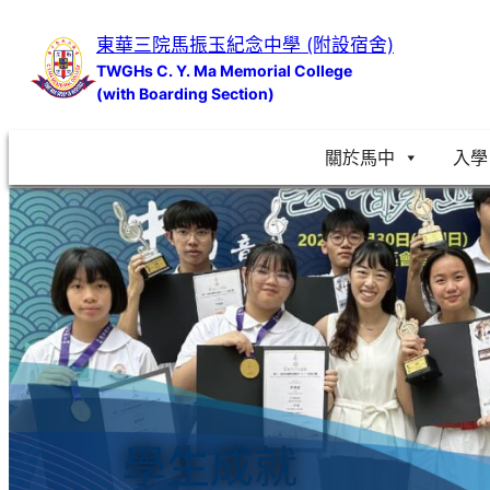
跳
東華三院馬振玉紀念中學 (附設宿舍)
至
TWGHs C. Y. Ma Memorial College
主
(with Boarding Section)
要
內
關於馬中
入學
容
學生成就