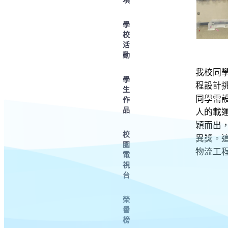
學
校
活
動
我校同
學
程設計
生
同學需
作
品
人的載
穎而出
校
異獎。
園
物流工
電
視
台
榮
譽
榜