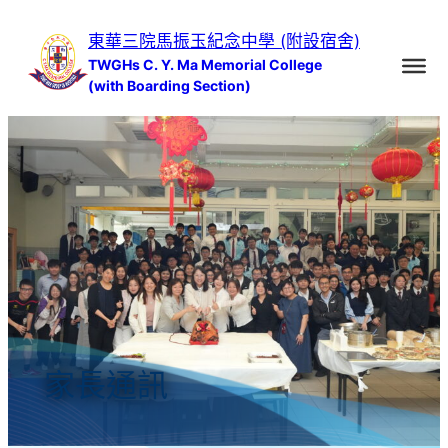
跳
東華三院馬振玉紀念中學 (附設宿舍)
至
TWGHs C. Y. Ma Memorial College
主
(with Boarding Section)
要
內
容
家長通訊