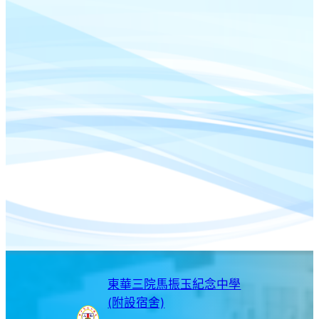
東華三院馬振玉紀念中學
(附設宿舍)