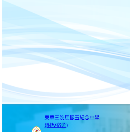
東華三院馬振玉紀念中學
(附設宿舍)