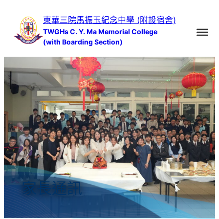
跳
東華三院馬振玉紀念中學 (附設宿舍)
至
TWGHs C. Y. Ma Memorial College
主
(with Boarding Section)
要
內
容
家長通訊