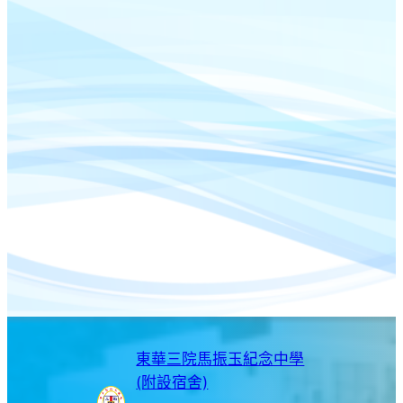
東華三院馬振玉紀念中學
(附設宿舍)