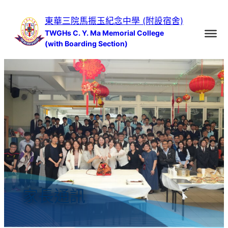
跳
東華三院馬振玉紀念中學 (附設宿舍)
至
TWGHs C. Y. Ma Memorial College
主
(with Boarding Section)
要
內
容
家長通訊