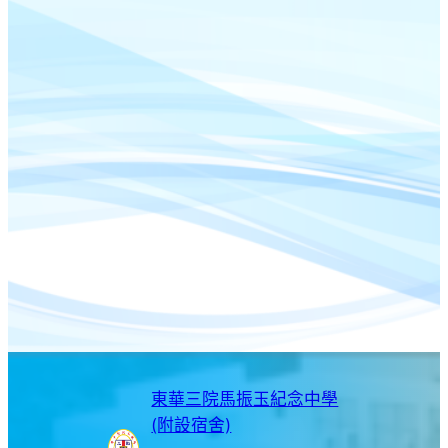
東華三院馬振玉紀念中學
(附設宿舍)