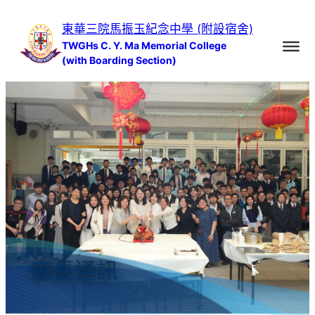
跳
東華三院馬振玉紀念中學 (附設宿舍)
至
TWGHs C. Y. Ma Memorial College
主
(with Boarding Section)
要
內
容
家長通訊