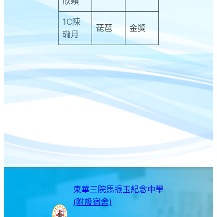
欣穎
1C陳
琵琶
金獎
瓏月
東華三院馬振玉紀念中學
(附設宿舍)