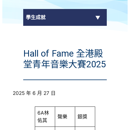
學生成就
傳媒報導
Hall of Fame 全港殿
校外獎項
堂青年音樂大賽2025
學校活動
學生作品
2025 年 6 月 27 日
校園電視台
榮譽榜
6A林
聲樂
銀獎
佑其