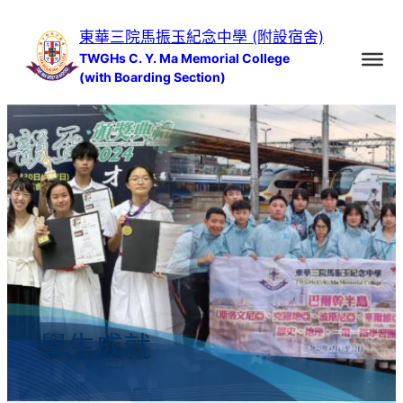
跳
東華三院馬振玉紀念中學 (附設宿舍)
至
TWGHs C. Y. Ma Memorial College
主
(with Boarding Section)
要
內
容
學生成就