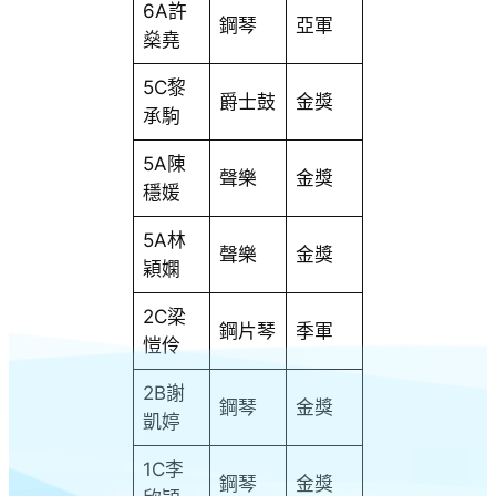
6A許
鋼琴
亞軍
燊堯
5C黎
爵士鼓
金獎
承駒
5A陳
聲樂
金獎
穩媛
5A林
聲樂
金獎
穎嫻
2C梁
鋼片琴
季軍
愷伶
2B謝
鋼琴
金獎
凱婷
1C李
鋼琴
金獎