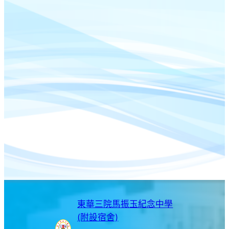
東華三院馬振玉紀念中學
(附設宿舍)