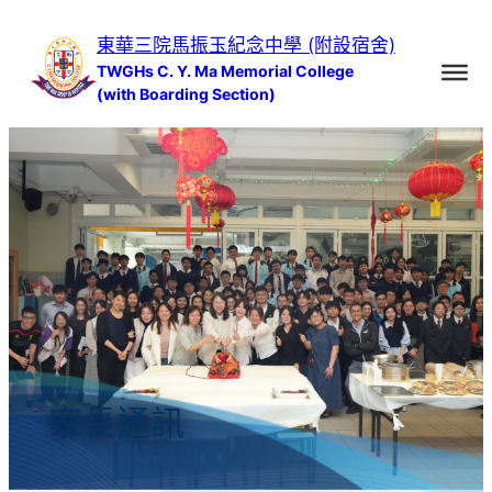
跳
東華三院馬振玉紀念中學 (附設宿舍)
至
TWGHs C. Y. Ma Memorial College
主
(with Boarding Section)
要
內
容
家長通訊