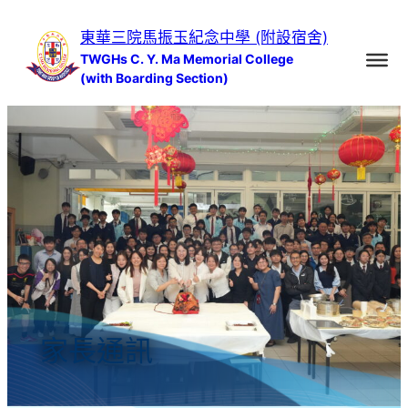
跳
東華三院馬振玉紀念中學 (附設宿舍)
至
TWGHs C. Y. Ma Memorial College
主
(with Boarding Section)
要
內
容
家長通訊