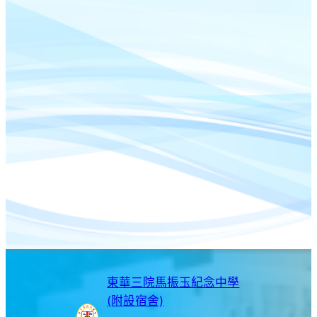
東華三院馬振玉紀念中學
(附設宿舍)