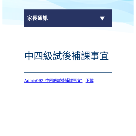
家長通訊
eClass Parent App
中四級試後補課事宜
學校通告
Admin092_中四級試後補課事宜1
下載