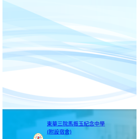
東華三院馬振玉紀念中學
(附設宿舍)