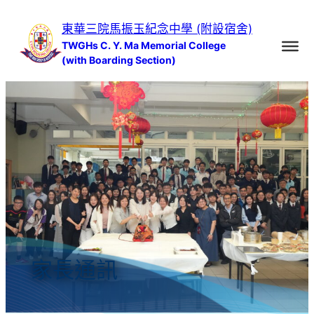
跳
東華三院馬振玉紀念中學 (附設宿舍)
至
TWGHs C. Y. Ma Memorial College
主
(with Boarding Section)
要
內
容
家長通訊