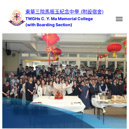
跳
東華三院馬振玉紀念中學 (附設宿舍)
至
TWGHs C. Y. Ma Memorial College
主
(with Boarding Section)
要
內
容
家長通訊