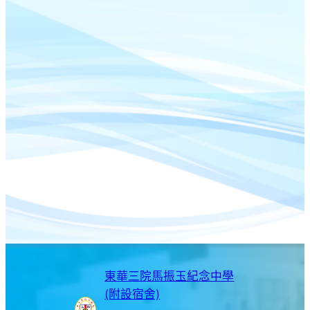
東華三院馬振玉紀念中學
(附設宿舍)