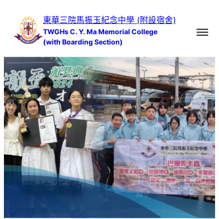
跳
東華三院馬振玉紀念中學 (附設宿舍)
至
TWGHs C. Y. Ma Memorial College
主
(with Boarding Section)
要
內
容
學校活動