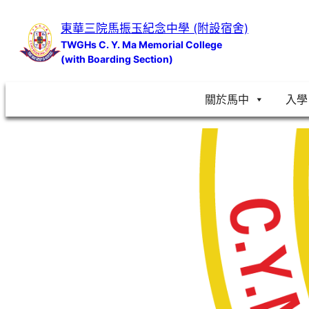
跳
東華三院馬振玉紀念中學 (附設宿舍)
至
TWGHs C. Y. Ma Memorial College
主
(with Boarding Section)
要
內
關於馬中
入學
容