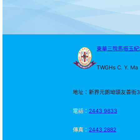
東華三院馬振玉紀念
TWGHs C. Y. Ma 
地址：新界元朗坳頭友善街
電話：
2443 9833
傳真：
2443 2882