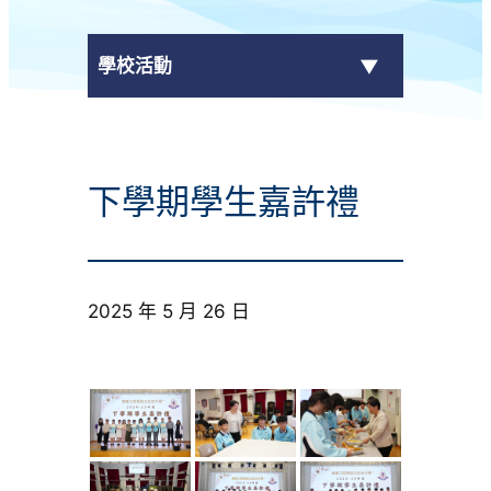
學校活動
傳媒報導
下學期學生嘉許禮
校外獎項
學校活動
2025 年 5 月 26 日
學生作品
校園電視台
榮譽榜