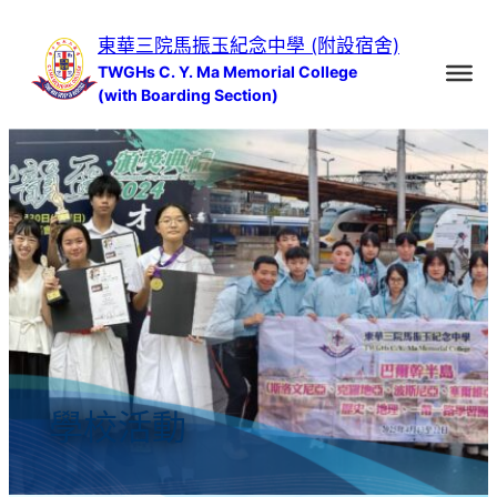
跳
東華三院馬振玉紀念中學 (附設宿舍)
至
TWGHs C. Y. Ma Memorial College
主
(with Boarding Section)
要
內
容
學校活動