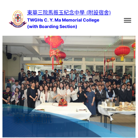
跳
東華三院馬振玉紀念中學 (附設宿舍)
至
TWGHs C. Y. Ma Memorial College
主
(with Boarding Section)
要
內
容
家長通訊