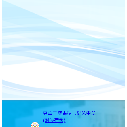
東華三院馬振玉紀念中學
(附設宿舍)