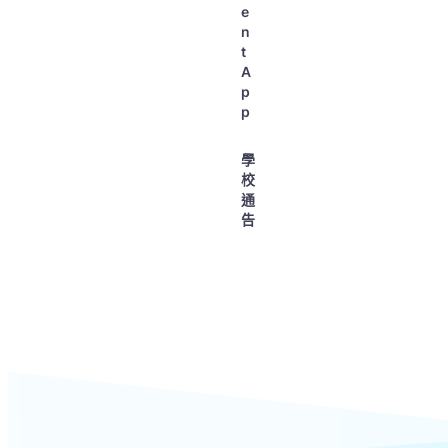
e
n
t
A
p
p
學
校
通
告