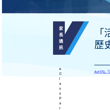
家
「
長
通
歷
訊
e
Act17
C
l
a
s
s
P
a
r