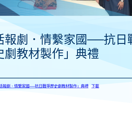
活報劇．情繫家國──抗日
史劇教材製作」典禮
0_「活報劇．情繫家國──抗日戰爭歷史劇教材製作」典禮
下載