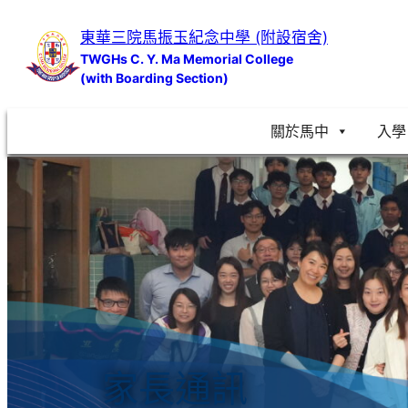
跳
東華三院馬振玉紀念中學 (附設宿舍)
至
TWGHs C. Y. Ma Memorial College
主
(with Boarding Section)
要
內
關於馬中
入學
容
家長通訊