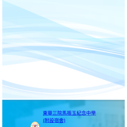
東華三院馬振玉紀念中學
(附設宿舍)