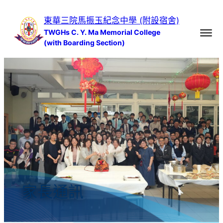
跳
東華三院馬振玉紀念中學 (附設宿舍)
至
TWGHs C. Y. Ma Memorial College
主
(with Boarding Section)
要
內
容
家長通訊